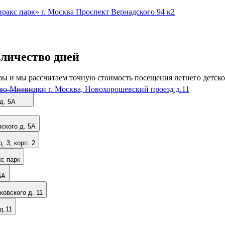
ракс парк»
г. Москва Проспект Вернадского 94 к2
личество дней
ы и мы рассчитаем точную стоимость посещения летнего детско
во-Мневники
г. Москва, Новохорошевский проезд д.11
 д. 5А
вского д. 5А
. 3, корп. 2
с парк
6А
ковского д. 11
д.11